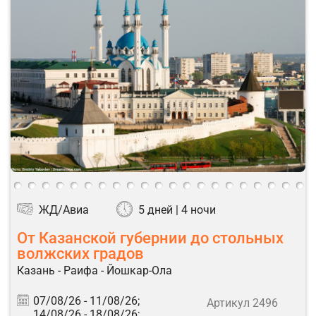
ЖД/Авиа
5 дней | 4 ночи
От Казанской губернии до стольных
волжских градов
Казань - Раифа - Йошкар-Ола
07/08/26 -
11/08/26;
Артикул 2496
14/08/26 -
18/08/26;