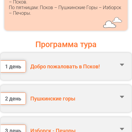
– Псков.
По пятницам: Псков – Пушкинские Горы – Изборск
– Печоры.
Программа тура
1 день
Добро пожаловать в Псков!
Прибытие поезда №010 на железнодорожный вокзал Пскова.
Встреча с гидом происходит на перроне у железных ворот на выход
в город, гид стоит с табличкой "Я ПСКОВ".
2 день
Пушкинские горы
Завтрак в кафе.
Завтрак в отеле.
3 день
Изборск - Печоры