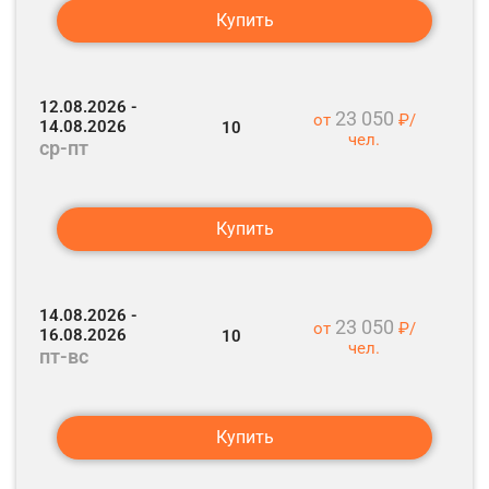
Купить
Посещение Псково-Печерского монастыря.
Отправление в Псков (120 км).
После 18:30 – трансфер в отель.
Свободное время.
Выезд в Псков (52 км).
12.08.2026 -
23 050
После 18:00 – прибытие в Псков, трансфер на ж/д вокзал.
от
₽/
14.08.2026
10
чел.
ср-пт
Отправление фирменного поезда №010 Псков – Москва.
Купить
14.08.2026 -
23 050
от
₽/
16.08.2026
10
чел.
пт-вс
Купить