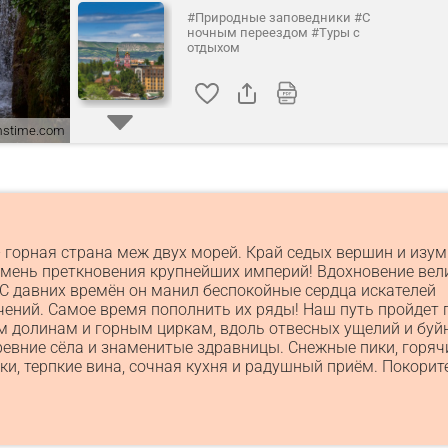
#Природные заповедники
#С
ночным переездом
#Туры с
отдыхом
amstime.com
- горная страна меж двух морей. Край седых вершин и изу
амень преткновения крупнейших империй! Вдохновение вел
 С давних времён он манил беспокойные сердца искателей
ений. Самое время пополнить их ряды!
Наш путь пройдет 
 долинам и горным циркам, вдоль отвесных ущелий и буйн
ревние сёла и знаменитые здравницы. Снежные пики, горяч
ки, терпкие вина, сочная кухня и радушный приём. Покорит