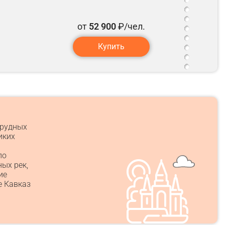
от
52 900
₽/чел.
Купить
мрудных
иких
по
ых рек,
ие
е Кавказ