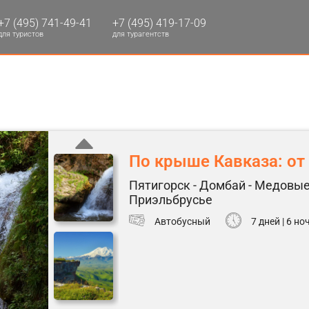
+7 (495) 741-49-41
+7 (495) 419-17-09
для туристов
для турагентств
По крыше Кавказа: от
Пятигорск - Домбай - Медовые
Приэльбрусье
Автобусный
7 дней | 6 но