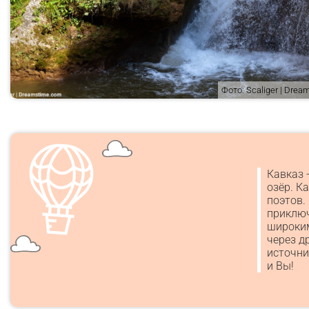
Фото: Scaliger | Dre
Кавказ 
озёр. К
поэтов.
приключ
широким
через д
источни
и Вы!