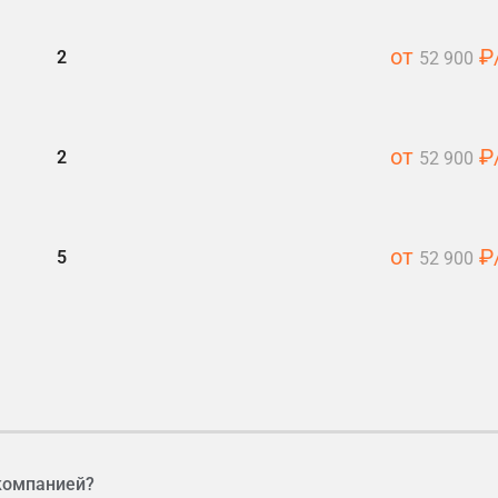
от
₽/
2
52 900
от
₽/
2
52 900
от
₽/
5
52 900
amstime.com
компанией?